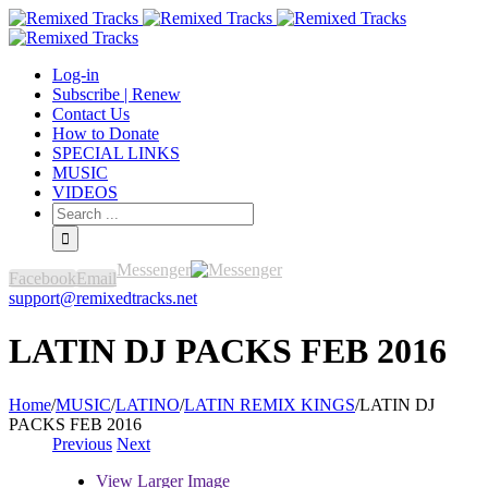
Log-in
Subscribe | Renew
Contact Us
How to Donate
SPECIAL LINKS
MUSIC
VIDEOS
Messenger
Facebook
Email
support@remixedtracks.net
LATIN DJ PACKS FEB 2016
Home
/
MUSIC
/
LATINO
/
LATIN REMIX KINGS
/
LATIN DJ
PACKS FEB 2016
Previous
Next
View Larger Image