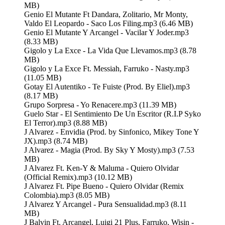
MB)
Genio El Mutante Ft Dandara, Zolitario, Mr Monty,
Valdo El Leopardo - Saco Los Filing.mp3 (6.46 MB)
Genio El Mutante Y Arcangel - Vacilar Y Joder.mp3
(8.33 MB)
Gigolo y La Exce - La Vida Que Llevamos.mp3 (8.78
MB)
Gigolo y La Exce Ft. Messiah, Farruko - Nasty.mp3
(11.05 MB)
Gotay El Autentiko - Te Fuiste (Prod. By Eliel).mp3
(8.17 MB)
Grupo Sorpresa - Yo Renacere.mp3 (11.39 MB)
Guelo Star - El Sentimiento De Un Escritor (R.I.P Syko
El Terror).mp3 (8.88 MB)
J Alvarez - Envidia (Prod. by Sinfonico, Mikey Tone Y
JX).mp3 (8.74 MB)
J Alvarez - Magia (Prod. By Sky Y Mosty).mp3 (7.53
MB)
J Alvarez Ft. Ken-Y & Maluma - Quiero Olvidar
(Official Remix).mp3 (10.12 MB)
J Alvarez Ft. Pipe Bueno - Quiero Olvidar (Remix
Colombia).mp3 (8.05 MB)
J Alvarez Y Arcangel - Pura Sensualidad.mp3 (8.11
MB)
J Balvin Ft. Arcangel, Luigi 21 Plus, Farruko, Wisin -