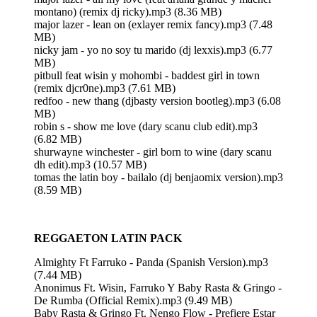
montano) (remix dj ricky).mp3 (8.36 MB)
major lazer - lean on (exlayer remix fancy).mp3 (7.48
MB)
nicky jam - yo no soy tu marido (dj lexxis).mp3 (6.77
MB)
pitbull feat wisin y mohombi - baddest girl in town
(remix djcr0ne).mp3 (7.61 MB)
redfoo - new thang (djbasty version bootleg).mp3 (6.08
MB)
robin s - show me love (dary scanu club edit).mp3
(6.82 MB)
shurwayne winchester - girl born to wine (dary scanu
dh edit).mp3 (10.57 MB)
tomas the latin boy - bailalo (dj benjaomix version).mp3
(8.59 MB)
REGGAETON LATIN PACK
Almighty Ft Farruko - Panda (Spanish Version).mp3
(7.44 MB)
Anonimus Ft. Wisin, Farruko Y Baby Rasta & Gringo -
De Rumba (Official Remix).mp3 (9.49 MB)
Baby Rasta & Gringo Ft. Nengo Flow - Prefiere Estar