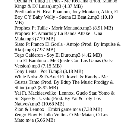
Ozuna Ft. Luigi 21 Plus - Me Reclama (Prod. Mambo
Kingz & DJ Luian).mp3 (4.37 MB)
Predikador Ft. Real Phantom, Joey Montana, Akim, El
Boy C Y Baby Wally - Suena El Beat 2.mp3 (10.10
MB)
Prophex Ft Tulile - Morir Monando.mp3 (8.91 MB)
Prophex Ft. Amarfis y La Banda Attake - Una
Mala.mp3 (7.79 MB)
Sisso Ft Franco El Gorila - Antojo (Prod. By Impulse &
Rko).mp3 (7.97 MB)
Tego Calderon - Soy El Duro.mp3 (4.42 MB)
Tito El Bambino - Me Quede Con Las Ganas (Salsa
Version).mp3 (7.15 MB)
Tony Lenta - Por Ti.mp3 (3.18 MB)
White Noise & D-Anel Ft. Jowell & Randy - Me
Gustas Tanto (Prod. By Edup The Music Prodigy &
Shine).mp3 (8.95 MB)
Yai Ft. Mackieaveliko, Lennox, Guelo Star, Yomo &
Sir Speedy - Usalo (Prod. By Yai & Toly Los
Nativos).mp3 (10.68 MB)
Zion & Lennox - Embri game.m4a (7.38 MB)
¥engo Flow Ft Julio Voltio - O Me Matan, O Los
Mato.m4a (5.66 MB)