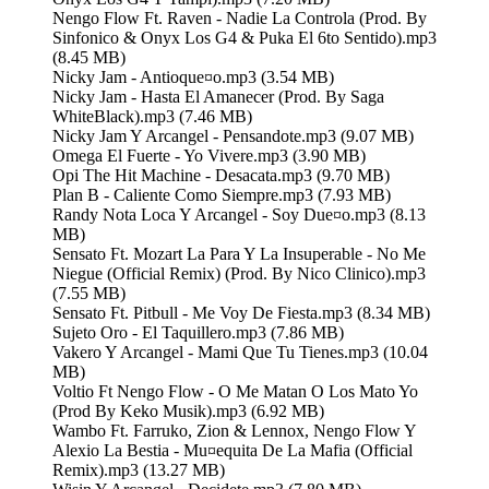
Nengo Flow Ft. Raven - Nadie La Controla (Prod. By
Sinfonico & Onyx Los G4 & Puka El 6to Sentido).mp3
(8.45 MB)
Nicky Jam - Antioque¤o.mp3 (3.54 MB)
Nicky Jam - Hasta El Amanecer (Prod. By Saga
WhiteBlack).mp3 (7.46 MB)
Nicky Jam Y Arcangel - Pensandote.mp3 (9.07 MB)
Omega El Fuerte - Yo Vivere.mp3 (3.90 MB)
Opi The Hit Machine - Desacata.mp3 (9.70 MB)
Plan B - Caliente Como Siempre.mp3 (7.93 MB)
Randy Nota Loca Y Arcangel - Soy Due¤o.mp3 (8.13
MB)
Sensato Ft. Mozart La Para Y La Insuperable - No Me
Niegue (Official Remix) (Prod. By Nico Clinico).mp3
(7.55 MB)
Sensato Ft. Pitbull - Me Voy De Fiesta.mp3 (8.34 MB)
Sujeto Oro - El Taquillero.mp3 (7.86 MB)
Vakero Y Arcangel - Mami Que Tu Tienes.mp3 (10.04
MB)
Voltio Ft Nengo Flow - O Me Matan O Los Mato Yo
(Prod By Keko Musik).mp3 (6.92 MB)
Wambo Ft. Farruko, Zion & Lennox, Nengo Flow Y
Alexio La Bestia - Mu¤equita De La Mafia (Official
Remix).mp3 (13.27 MB)