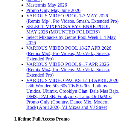
Mastermix May 2026
Promo Only May-June 2026
VARIOUS VIDEO POOL 1-7 MAY 2026
(Remix Mp4, Pro Videos, Smash, Extended Pro)
SELECT MIXPACKS BY GENRE-POOL
MAY 2026 (MOUNTED FOLDERS)
Select Mixpacks by Genre-Pool Week 1-4 May
2026
VARIOUS VIDEO POOL 18-27 APR 2026
(Remix Mp4, Pro Videos, MaxVidz, Smash,
Extended Pro)
VARIOUS VIDEO POOL 9-17 APR 2026
(Remix Mp4, Pro Videos, MaxVidz, Smash,
Extended Pro)
VARIOUS VIDEO PACKS 12-13 APRIL 2026
| 8th Wonder, 50s 60s 70s 80s 90s, Latinos
Unidos, Ultimix, Crooklyn Clan, Dale Mas Bajo,
DMS, DVJ 3B, Funkymix, Latin, OnDaMix,
Promo Only (Country, Dance Mix, Modern
Rock) April 2026, VJ Mixes and VJ Street
Lifetime Full Access Promo