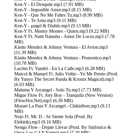
Ken-Y - El Desquite.mp3 (7.91 MB)
Ken-Y - Imposible Amor.mp3 (8.15 MB)
Ken-Y - Que No Me Faltes Tu.mp3 (8.99 MB)
Ken-Y - Te Amo.mp3 (9.11 MB)
Ken-Y - µngel & Diablo.mp3 (9.13 MB)
Ken-Y Ft. Manny Montes - Quien.mp3 (9.22 MB)
Ken-Y Ft. Natti Natasha - Amor De Locos.mp3 (7.78
MB)
Kinito Mendez & Johnny Ventura - El Avion.mp3
(11.39 MB)
Kinito Mendez & Johnny Ventura - Pronostico.mp3
(10.78 MB)
Lacrim Ft. Yandel - En La Calle.mp3 (6.28 MB)
Maicol & Manuel Ft. Julio Voltio - Yo Me Presto (Prod.
By Yanyo The Secret Panda & Kronix Magical).mp3
(6.93 MB)
Maluma Y Arcangel - Solo Tu.mp3 (7.73 MB)
Migue Flow Ft. Jory Boy - Tranquila (New Version)
(FlowHot.Net).mp3 (6.39 MB)
Mozart La Para Y Arcangel - Chikiribon.mp3 (9.13
MB)
Nejo Ft. Mr. D - Se Siente Sola (Prod. By
Elektrik).mp3 (9.16 MB)
Nengo Flow - Dejate Llevar (Prod. By Sinfonico &
Onyx Los G4 Y Yampi).mp3 (7.20 MB)