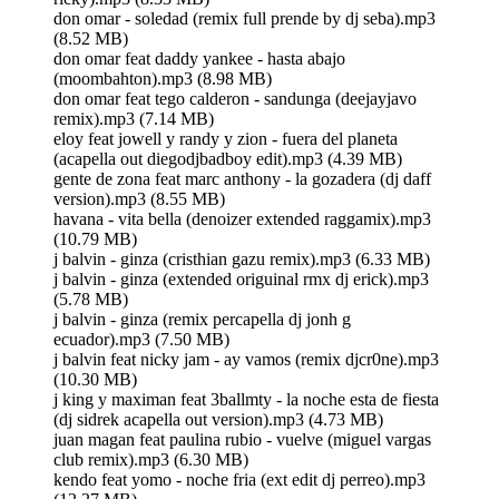
don omar - soledad (remix full prende by dj seba).mp3
(8.52 MB)
don omar feat daddy yankee - hasta abajo
(moombahton).mp3 (8.98 MB)
don omar feat tego calderon - sandunga (deejayjavo
remix).mp3 (7.14 MB)
eloy feat jowell y randy y zion - fuera del planeta
(acapella out diegodjbadboy edit).mp3 (4.39 MB)
gente de zona feat marc anthony - la gozadera (dj daff
version).mp3 (8.55 MB)
havana - vita bella (denoizer extended raggamix).mp3
(10.79 MB)
j balvin - ginza (cristhian gazu remix).mp3 (6.33 MB)
j balvin - ginza (extended origuinal rmx dj erick).mp3
(5.78 MB)
j balvin - ginza (remix percapella dj jonh g
ecuador).mp3 (7.50 MB)
j balvin feat nicky jam - ay vamos (remix djcr0ne).mp3
(10.30 MB)
j king y maximan feat 3ballmty - la noche esta de fiesta
(dj sidrek acapella out version).mp3 (4.73 MB)
juan magan feat paulina rubio - vuelve (miguel vargas
club remix).mp3 (6.30 MB)
kendo feat yomo - noche fria (ext edit dj perreo).mp3