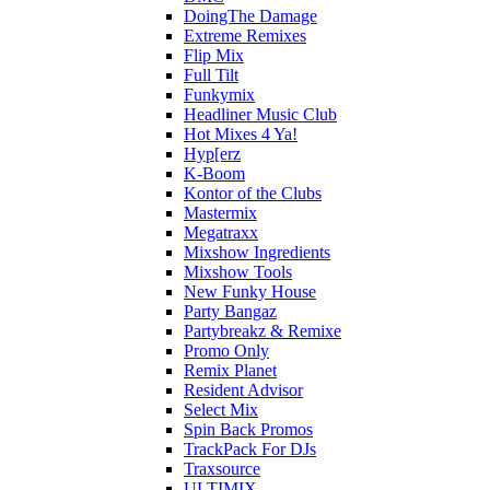
DoingThe Damage
Extreme Remixes
Flip Mix
Full Tilt
Funkymix
Headliner Music Club
Hot Mixes 4 Ya!
Hyp[erz
K-Boom
Kontor of the Clubs
Mastermix
Megatraxx
Mixshow Ingredients
Mixshow Tools
New Funky House
Party Bangaz
Partybreakz & Remixe
Promo Only
Remix Planet
Resident Advisor
Select Mix
Spin Back Promos
TrackPack For DJs
Traxsource
ULTIMIX