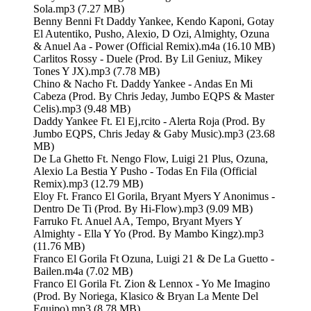
Sola.mp3 (7.27 MB)
Benny Benni Ft Daddy Yankee, Kendo Kaponi, Gotay
El Autentiko, Pusho, Alexio, D Ozi, Almighty, Ozuna
& Anuel Aa - Power (Official Remix).m4a (16.10 MB)
Carlitos Rossy - Duele (Prod. By Lil Geniuz, Mikey
Tones Y JX).mp3 (7.78 MB)
Chino & Nacho Ft. Daddy Yankee - Andas En Mi
Cabeza (Prod. By Chris Jeday, Jumbo EQPS & Master
Celis).mp3 (9.48 MB)
Daddy Yankee Ft. El Ej‚rcito - Alerta Roja (Prod. By
Jumbo EQPS, Chris Jeday & Gaby Music).mp3 (23.68
MB)
De La Ghetto Ft. Nengo Flow, Luigi 21 Plus, Ozuna,
Alexio La Bestia Y Pusho - Todas En Fila (Official
Remix).mp3 (12.79 MB)
Eloy Ft. Franco El Gorila, Bryant Myers Y Anonimus -
Dentro De Ti (Prod. By Hi-Flow).mp3 (9.09 MB)
Farruko Ft. Anuel AA, Tempo, Bryant Myers Y
Almighty - Ella Y Yo (Prod. By Mambo Kingz).mp3
(11.76 MB)
Franco El Gorila Ft Ozuna, Luigi 21 & De La Guetto -
Bailen.m4a (7.02 MB)
Franco El Gorila Ft. Zion & Lennox - Yo Me Imagino
(Prod. By Noriega, Klasico & Bryan La Mente Del
Equipo).mp3 (8.78 MB)