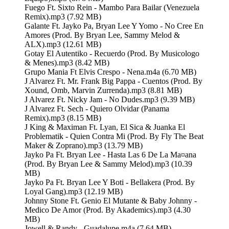
Fuego Ft. Sixto Rein - Mambo Para Bailar (Venezuela
Remix).mp3 (7.92 MB)
Galante Ft. Jayko Pa, Bryan Lee Y Yomo - No Cree En
Amores (Prod. By Bryan Lee, Sammy Melod &
ALX).mp3 (12.61 MB)
Gotay El Autentiko - Recuerdo (Prod. By Musicologo
& Menes).mp3 (8.42 MB)
Grupo Mania Ft Elvis Crespo - Nena.m4a (6.70 MB)
J Alvarez Ft. Mr. Frank Big Pappa - Cuentos (Prod. By
Xound, Omb, Marvin Zurrenda).mp3 (8.81 MB)
J Alvarez Ft. Nicky Jam - No Dudes.mp3 (9.39 MB)
J Alvarez Ft. Sech - Quiero Olvidar (Panama
Remix).mp3 (8.15 MB)
J King & Maximan Ft. Lyan, El Sica & Juanka El
Problematik - Quien Contra Mi (Prod. By Fly The Beat
Maker & Zoprano).mp3 (13.79 MB)
Jayko Pa Ft. Bryan Lee - Hasta Las 6 De La Ma¤ana
(Prod. By Bryan Lee & Sammy Melod).mp3 (10.39
MB)
Jayko Pa Ft. Bryan Lee Y Boti - Bellakera (Prod. By
Loyal Gang).mp3 (12.19 MB)
Johnny Stone Ft. Genio El Mutante & Baby Johnny -
Medico De Amor (Prod. By Akademics).mp3 (4.30
MB)
Jowell & Randy - Guadalupe.m4a (7.64 MB)