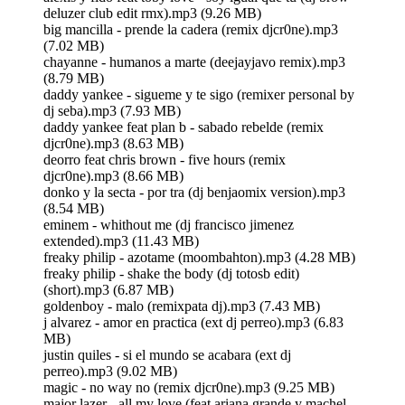
deluzer club edit rmx).mp3 (9.26 MB)
big mancilla - prende la cadera (remix djcr0ne).mp3
(7.02 MB)
chayanne - humanos a marte (deejayjavo remix).mp3
(8.79 MB)
daddy yankee - sigueme y te sigo (remixer personal by
dj seba).mp3 (7.93 MB)
daddy yankee feat plan b - sabado rebelde (remix
djcr0ne).mp3 (8.63 MB)
deorro feat chris brown - five hours (remix
djcr0ne).mp3 (8.66 MB)
donko y la secta - por tra (dj benjaomix version).mp3
(8.54 MB)
eminem - whithout me (dj francisco jimenez
extended).mp3 (11.43 MB)
freaky philip - azotame (moombahton).mp3 (4.28 MB)
freaky philip - shake the body (dj totosb edit)
(short).mp3 (6.87 MB)
goldenboy - malo (remixpata dj).mp3 (7.43 MB)
j alvarez - amor en practica (ext dj perreo).mp3 (6.83
MB)
justin quiles - si el mundo se acabara (ext dj
perreo).mp3 (9.02 MB)
magic - no way no (remix djcr0ne).mp3 (9.25 MB)
major lazer - all my love (feat ariana grande y machel