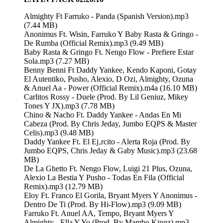
Almighty Ft Farruko - Panda (Spanish Version).mp3
(7.44 MB)
Anonimus Ft. Wisin, Farruko Y Baby Rasta & Gringo -
De Rumba (Official Remix).mp3 (9.49 MB)
Baby Rasta & Gringo Ft. Nengo Flow - Prefiere Estar
Sola.mp3 (7.27 MB)
Benny Benni Ft Daddy Yankee, Kendo Kaponi, Gotay
El Autentiko, Pusho, Alexio, D Ozi, Almighty, Ozuna
& Anuel Aa - Power (Official Remix).m4a (16.10 MB)
Carlitos Rossy - Duele (Prod. By Lil Geniuz, Mikey
Tones Y JX).mp3 (7.78 MB)
Chino & Nacho Ft. Daddy Yankee - Andas En Mi
Cabeza (Prod. By Chris Jeday, Jumbo EQPS & Master
Celis).mp3 (9.48 MB)
Daddy Yankee Ft. El Ej‚rcito - Alerta Roja (Prod. By
Jumbo EQPS, Chris Jeday & Gaby Music).mp3 (23.68
MB)
De La Ghetto Ft. Nengo Flow, Luigi 21 Plus, Ozuna,
Alexio La Bestia Y Pusho - Todas En Fila (Official
Remix).mp3 (12.79 MB)
Eloy Ft. Franco El Gorila, Bryant Myers Y Anonimus -
Dentro De Ti (Prod. By Hi-Flow).mp3 (9.09 MB)
Farruko Ft. Anuel AA, Tempo, Bryant Myers Y
Almighty - Ella Y Yo (Prod. By Mambo Kingz).mp3