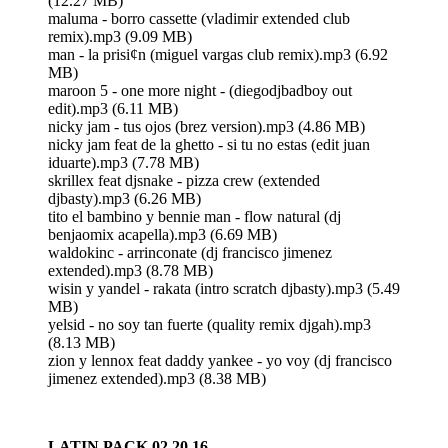
(12.27 MB)
maluma - borro cassette (vladimir extended club
remix).mp3 (9.09 MB)
man - la prisi¢n (miguel vargas club remix).mp3 (6.92
MB)
maroon 5 - one more night - (diegodjbadboy out
edit).mp3 (6.11 MB)
nicky jam - tus ojos (brez version).mp3 (4.86 MB)
nicky jam feat de la ghetto - si tu no estas (edit juan
iduarte).mp3 (7.78 MB)
skrillex feat djsnake - pizza crew (extended
djbasty).mp3 (6.26 MB)
tito el bambino y bennie man - flow natural (dj
benjaomix acapella).mp3 (6.69 MB)
waldokinc - arrinconate (dj francisco jimenez
extended).mp3 (8.78 MB)
wisin y yandel - rakata (intro scratch djbasty).mp3 (5.49
MB)
yelsid - no soy tan fuerte (quality remix djgah).mp3
(8.13 MB)
zion y lennox feat daddy yankee - yo voy (dj francisco
jimenez extended).mp3 (8.38 MB)
LATIN PACK 02.20.16