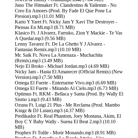
Juno The Hitmaker Ft. Clandestino & Yailemm - No
Creo En Amores (Prod. By Fade El Que Pone La
Presion).mp3 (11.01 MB)
Kario Y Yaret Ft. Nicky Jam Y Xavi The Destroyer -
Piensas En Mi.mp3 (8.71 MB)
Klasico Ft. J Alvarez, Farruko, Zion Y Mackie - Te Vas
A Quedar.mp3 (9.56 MB)
Lenny Tavarez Ft. De La Ghetto Y J Alvarez -
Fantasias Remix.mp3 (10.10 MB)
Mr. Saik Ft. Nova La Amenaza - Muchachita
(Remix).mp3 (3.49 MB)
Nejo El Broko - Michael Jordan.mp3 (4.69 MB)
Nicky Jam - Hasta El Amanecer (Official Remix) (New
Version).mp3 (7.50 MB)
Omega El Fuerte - Enterrarme Vivo.mp3 (6.69 MB)
Omega El Fuerte - Mirando Al Cielo.mp3 (6.73 MB)
Optimus Ft. RKM - Bellaca y Santa (Prod. By Wally El
Sismo ).mp3 (9.43 MB)
Ozuna Ft. Luigi 21 Plus - Me Reclama (Prod. Mambo
Kingz & DJ Luian).mp3 (4.37 MB)
Predikador Ft. Real Phantom, Joey Montana, Akim, El
Boy C Y Baby Wally - Suena El Beat 2.mp3 (10.10
MB)
Prophex Ft Tulile - Morir Monando.mp3 (8.91 MB)