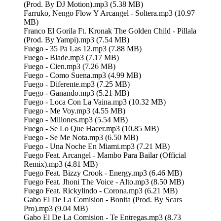
(Prod. By DJ Motion).mp3 (5.38 MB)
Farruko, Nengo Flow Y Arcangel - Soltera.mp3 (10.97
MB)
Franco El Gorila Ft. Kronak The Golden Child - Pillala
(Prod. By Yampi).mp3 (7.54 MB)
Fuego - 35 Pa Las 12.mp3 (7.88 MB)
Fuego - Blade.mp3 (7.17 MB)
Fuego - Cien.mp3 (7.26 MB)
Fuego - Como Suena.mp3 (4.99 MB)
Fuego - Diferente.mp3 (7.25 MB)
Fuego - Ganando.mp3 (5.21 MB)
Fuego - Loca Con La Vaina.mp3 (10.32 MB)
Fuego - Me Voy.mp3 (4.55 MB)
Fuego - Millones.mp3 (5.54 MB)
Fuego - Se Lo Que Hacer.mp3 (10.85 MB)
Fuego - Se Me Nota.mp3 (6.50 MB)
Fuego - Una Noche En Miami.mp3 (7.21 MB)
Fuego Feat. Arcangel - Mambo Para Bailar (Official
Remix).mp3 (4.81 MB)
Fuego Feat. Bizzy Crook - Energy.mp3 (6.46 MB)
Fuego Feat. Jhoni The Voice - Alto.mp3 (8.50 MB)
Fuego Feat. Rickylindo - Corona.mp3 (6.21 MB)
Gabo El De La Comision - Bonita (Prod. By Scars
Pro).mp3 (9.04 MB)
Gabo El De La Comision - Te Entregas.mp3 (8.73