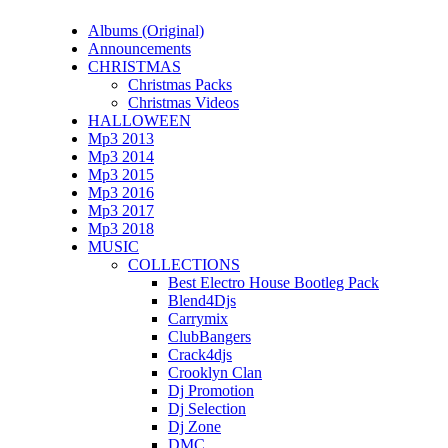
Albums (Original)
Announcements
CHRISTMAS
Christmas Packs
Christmas Videos
HALLOWEEN
Mp3 2013
Mp3 2014
Mp3 2015
Mp3 2016
Mp3 2017
Mp3 2018
MUSIC
COLLECTIONS
Best Electro House Bootleg Pack
Blend4Djs
Carrymix
ClubBangers
Crack4djs
Crooklyn Clan
Dj Promotion
Dj Selection
Dj Zone
DMC