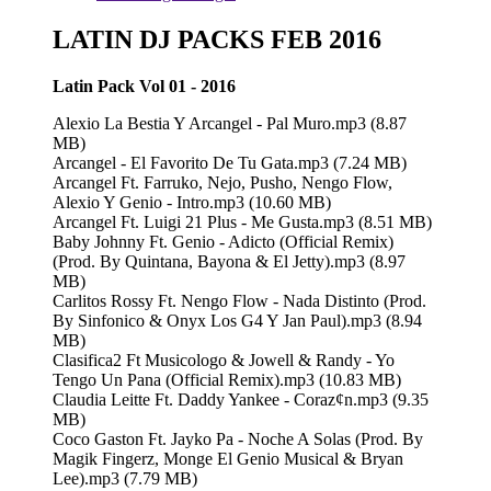
LATIN DJ PACKS FEB 2016
Latin Pack Vol 01 - 2016
Alexio La Bestia Y Arcangel - Pal Muro.mp3 (8.87
MB)
Arcangel - El Favorito De Tu Gata.mp3 (7.24 MB)
Arcangel Ft. Farruko, Nejo, Pusho, Nengo Flow,
Alexio Y Genio - Intro.mp3 (10.60 MB)
Arcangel Ft. Luigi 21 Plus - Me Gusta.mp3 (8.51 MB)
Baby Johnny Ft. Genio - Adicto (Official Remix)
(Prod. By Quintana, Bayona & El Jetty).mp3 (8.97
MB)
Carlitos Rossy Ft. Nengo Flow - Nada Distinto (Prod.
By Sinfonico & Onyx Los G4 Y Jan Paul).mp3 (8.94
MB)
Clasifica2 Ft Musicologo & Jowell & Randy - Yo
Tengo Un Pana (Official Remix).mp3 (10.83 MB)
Claudia Leitte Ft. Daddy Yankee - Coraz¢n.mp3 (9.35
MB)
Coco Gaston Ft. Jayko Pa - Noche A Solas (Prod. By
Magik Fingerz, Monge El Genio Musical & Bryan
Lee).mp3 (7.79 MB)