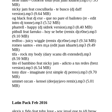
nene malo - comerte toda (edit juan iduarte).mp3 (7.95
MB)
nicky jam feat cosculluela - te busco (dj daff
version).mp3 (9.64 MB)
og black feat dj exe - que no pare el bailoteo (re - edit
intro dj tonne).mp3 (5.52 MB)
pharrell - happy (dj sidrek version).mp3 (8.40 MB)
pitbull feat farruko - hoy se bebe (remix djcr0ne).mp3
(9.10 MB)
redfoo - juicy wiggle (remix djcr0ne).mp3 (9.34 MB)
romeo santos - eres m¡a (edit juan iduarte).mp3 (9.49
MB)
tifa - rock my body (dary scanu dh extended).mp3
(8.59 MB)
tito el bambino feat nicky jam - adicto a tus redes (brez
version).mp3 (6.54 MB)
tony dize - imaginate (ext simple dj perreo).mp3 (9.70
MB)
ummet ozcan - kensei (deejayjavo remix).mp3 (5.01
MB)
Latin Pack Feb 2016
alexis y fido feat toby love - soy igual que tu (dj brow