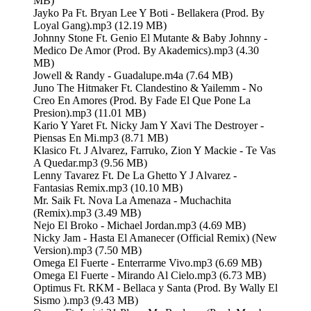
MB)
Jayko Pa Ft. Bryan Lee Y Boti - Bellakera (Prod. By
Loyal Gang).mp3 (12.19 MB)
Johnny Stone Ft. Genio El Mutante & Baby Johnny -
Medico De Amor (Prod. By Akademics).mp3 (4.30
MB)
Jowell & Randy - Guadalupe.m4a (7.64 MB)
Juno The Hitmaker Ft. Clandestino & Yailemm - No
Creo En Amores (Prod. By Fade El Que Pone La
Presion).mp3 (11.01 MB)
Kario Y Yaret Ft. Nicky Jam Y Xavi The Destroyer -
Piensas En Mi.mp3 (8.71 MB)
Klasico Ft. J Alvarez, Farruko, Zion Y Mackie - Te Vas
A Quedar.mp3 (9.56 MB)
Lenny Tavarez Ft. De La Ghetto Y J Alvarez -
Fantasias Remix.mp3 (10.10 MB)
Mr. Saik Ft. Nova La Amenaza - Muchachita
(Remix).mp3 (3.49 MB)
Nejo El Broko - Michael Jordan.mp3 (4.69 MB)
Nicky Jam - Hasta El Amanecer (Official Remix) (New
Version).mp3 (7.50 MB)
Omega El Fuerte - Enterrarme Vivo.mp3 (6.69 MB)
Omega El Fuerte - Mirando Al Cielo.mp3 (6.73 MB)
Optimus Ft. RKM - Bellaca y Santa (Prod. By Wally El
Sismo ).mp3 (9.43 MB)