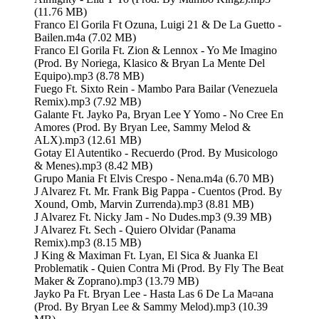
(11.76 MB)
Franco El Gorila Ft Ozuna, Luigi 21 & De La Guetto -
Bailen.m4a (7.02 MB)
Franco El Gorila Ft. Zion & Lennox - Yo Me Imagino
(Prod. By Noriega, Klasico & Bryan La Mente Del
Equipo).mp3 (8.78 MB)
Fuego Ft. Sixto Rein - Mambo Para Bailar (Venezuela
Remix).mp3 (7.92 MB)
Galante Ft. Jayko Pa, Bryan Lee Y Yomo - No Cree En
Amores (Prod. By Bryan Lee, Sammy Melod &
ALX).mp3 (12.61 MB)
Gotay El Autentiko - Recuerdo (Prod. By Musicologo
& Menes).mp3 (8.42 MB)
Grupo Mania Ft Elvis Crespo - Nena.m4a (6.70 MB)
J Alvarez Ft. Mr. Frank Big Pappa - Cuentos (Prod. By
Xound, Omb, Marvin Zurrenda).mp3 (8.81 MB)
J Alvarez Ft. Nicky Jam - No Dudes.mp3 (9.39 MB)
J Alvarez Ft. Sech - Quiero Olvidar (Panama
Remix).mp3 (8.15 MB)
J King & Maximan Ft. Lyan, El Sica & Juanka El
Problematik - Quien Contra Mi (Prod. By Fly The Beat
Maker & Zoprano).mp3 (13.79 MB)
Jayko Pa Ft. Bryan Lee - Hasta Las 6 De La Ma¤ana
(Prod. By Bryan Lee & Sammy Melod).mp3 (10.39