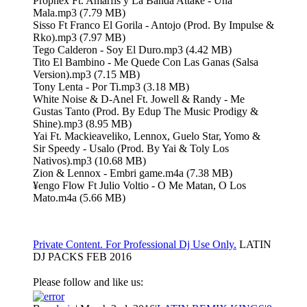
Prophex Ft. Amarfis y La Banda Attake - Una
Mala.mp3 (7.79 MB)
Sisso Ft Franco El Gorila - Antojo (Prod. By Impulse &
Rko).mp3 (7.97 MB)
Tego Calderon - Soy El Duro.mp3 (4.42 MB)
Tito El Bambino - Me Quede Con Las Ganas (Salsa
Version).mp3 (7.15 MB)
Tony Lenta - Por Ti.mp3 (3.18 MB)
White Noise & D-Anel Ft. Jowell & Randy - Me
Gustas Tanto (Prod. By Edup The Music Prodigy &
Shine).mp3 (8.95 MB)
Yai Ft. Mackieaveliko, Lennox, Guelo Star, Yomo &
Sir Speedy - Usalo (Prod. By Yai & Toly Los
Nativos).mp3 (10.68 MB)
Zion & Lennox - Embri game.m4a (7.38 MB)
¥engo Flow Ft Julio Voltio - O Me Matan, O Los
Mato.m4a (5.66 MB)
Private Content. For Professional Dj Use Only.
LATIN
DJ PACKS FEB 2016
Please follow and like us: