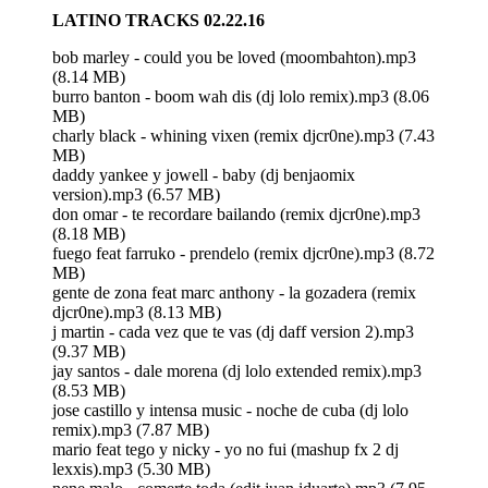
LATINO TRACKS 02.22.16
bob marley - could you be loved (moombahton).mp3
(8.14 MB)
burro banton - boom wah dis (dj lolo remix).mp3 (8.06
MB)
charly black - whining vixen (remix djcr0ne).mp3 (7.43
MB)
daddy yankee y jowell - baby (dj benjaomix
version).mp3 (6.57 MB)
don omar - te recordare bailando (remix djcr0ne).mp3
(8.18 MB)
fuego feat farruko - prendelo (remix djcr0ne).mp3 (8.72
MB)
gente de zona feat marc anthony - la gozadera (remix
djcr0ne).mp3 (8.13 MB)
j martin - cada vez que te vas (dj daff version 2).mp3
(9.37 MB)
jay santos - dale morena (dj lolo extended remix).mp3
(8.53 MB)
jose castillo y intensa music - noche de cuba (dj lolo
remix).mp3 (7.87 MB)
mario feat tego y nicky - yo no fui (mashup fx 2 dj
lexxis).mp3 (5.30 MB)