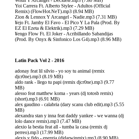
Wisin Y Arcangel - Decidete.mp3 (7.80 MB)
Yoi Carrera Ft. Alberto Stylee - Adultos (Official
Remix) (FlowHot.NeT).mp3 (8.94 MB)
Zion & Lennox Y Arcangel - Nadie.mp3 (7.31 MB)
¥ejo Ft. Jamby El Favo - El Pico Y La Pala (Prod. By
EZ El Ezeta & Elektrik).mp3 (7.29 MB)
¥engo Flow Ft. El Joker - Acribillando Sabandijas
(Prod. By Onyx & Sinfonico Los G4).mp3 (8.96 MB)
Latin Pack Vol 2 - 2016
adonay feat lil silvio - yo soy tu animal (remix
djcr0ne).mp3 (8.19 MB)
aldo rank - llego tu papi (remix djcr0ne).mp3 (9.77
MB)
alesso feat matthew koma - years (dj totosb remix)
(short).mp3 (6.91 MB)
alex gaudino - calabria (dary scanu club edit).mp3 (5.55
MB)
alexandra stan y inna feat daddy yankee - we wanna (dj
lolo dance remix).mp3 (7.47 MB)
alexio la bestia feat all - tumba la casa (remix dj
perreo).mp3 (17.99 MB)
alexis y fido - energia (djdarwinmix).mp3 (8.90 MB)