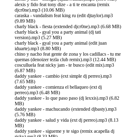
alexis y fido feat tony dize - a ti te encanta (remix
djcr0ne).mp3 (10.06 MB)
caraska - vandalism feat king ru (edit djtaylor).mp3
(9.89 MB)
charly black - fiesta (extended djcr0ne).mp3 (6.68 MB)
charly black - gyal you a party animal (dj tati
version).mp3 (5.27 MB)
charly black - gyal you a party animal (edit juan
iduarte).mp3 (8.80 MB)
chino y nacho feat gente de zona y los cadillacs - tu me
quemas (denoizer tezla club remix).mp3 (12.44 MB)
cosculluela feat nicky jam - te busco (edit mix).mp3
(6.87 MB)
daddy yankee - cambio (ext simple dj perreo).mp3
(7.65 MB)
daddy yankee - comienza el bellaqueo (ext dj
perreo).mp3 (6.48 MB)
daddy yankee - lo que paso paso (dj lexxis).mp3 (6.82
MB)
daddy yankee - machucando (extended djbasty).mp3
(5.76 MB)
daddy yankee - salud y vida (ext dj perreo).mp3 (8.13
MB)
daddy yankee - sigueme y te sigo (remix acapella dj
ricky).mp3 (8.33 MB)