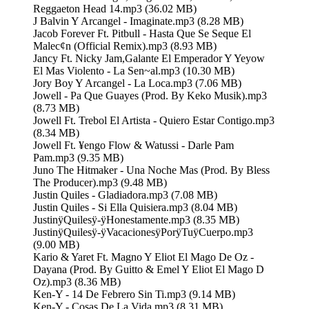
Reggaeton Head 14.mp3 (36.02 MB)
J Balvin Y Arcangel - Imaginate.mp3 (8.28 MB)
Jacob Forever Ft. Pitbull - Hasta Que Se Seque El
Malec¢n (Official Remix).mp3 (8.93 MB)
Jancy Ft. Nicky Jam,Galante El Emperador Y Yeyow
El Mas Violento - La Sen~al.mp3 (10.30 MB)
Jory Boy Y Arcangel - La Loca.mp3 (7.06 MB)
Jowell - Pa Que Guayes (Prod. By Keko Musik).mp3
(8.73 MB)
Jowell Ft. Trebol El Artista - Quiero Estar Contigo.mp3
(8.34 MB)
Jowell Ft. ¥engo Flow & Watussi - Darle Pam
Pam.mp3 (9.35 MB)
Juno The Hitmaker - Una Noche Mas (Prod. By Bless
The Producer).mp3 (9.48 MB)
Justin Quiles - Gladiadora.mp3 (7.08 MB)
Justin Quiles - Si Ella Quisiera.mp3 (8.04 MB)
JustinÿQuilesÿ-ÿHonestamente.mp3 (8.35 MB)
JustinÿQuilesÿ-ÿVacacionesÿPorÿTuÿCuerpo.mp3
(9.00 MB)
Kario & Yaret Ft. Magno Y Eliot El Mago De Oz -
Dayana (Prod. By Guitto & Emel Y Eliot El Mago D
Oz).mp3 (8.36 MB)
Ken-Y - 14 De Febrero Sin Ti.mp3 (9.14 MB)
Ken-Y - Cosas De La Vida.mp3 (8.31 MB)