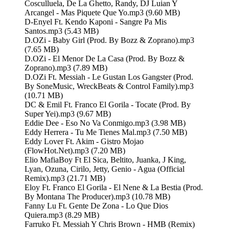
Cosculluela, De La Ghetto, Randy, DJ Luian Y
Arcangel - Mas Piquete Que Yo.mp3 (9.60 MB)
D-Enyel Ft. Kendo Kaponi - Sangre Pa Mis
Santos.mp3 (5.43 MB)
D.OZi - Baby Girl (Prod. By Bozz & Zoprano).mp3
(7.65 MB)
D.OZi - El Menor De La Casa (Prod. By Bozz &
Zoprano).mp3 (7.89 MB)
D.OZi Ft. Messiah - Le Gustan Los Gangster (Prod.
By SoneMusic, WreckBeats & Control Family).mp3
(10.71 MB)
DC & Emil Ft. Franco El Gorila - Tocate (Prod. By
Super Yei).mp3 (9.67 MB)
Eddie Dee - Eso No Va Conmigo.mp3 (3.98 MB)
Eddy Herrera - Tu Me Tienes Mal.mp3 (7.50 MB)
Eddy Lover Ft. Akim - Gistro Mojao
(FlowHot.Net).mp3 (7.20 MB)
Elio MafiaBoy Ft El Sica, Beltito, Juanka, J King,
Lyan, Ozuna, Cirilo, Jetty, Genio - Agua (Official
Remix).mp3 (21.71 MB)
Eloy Ft. Franco El Gorila - El Nene & La Bestia (Prod.
By Montana The Producer).mp3 (10.78 MB)
Fanny Lu Ft. Gente De Zona - Lo Que Dios
Quiera.mp3 (8.29 MB)
Farruko Ft. Messiah Y Chris Brown - HMB (Remix)